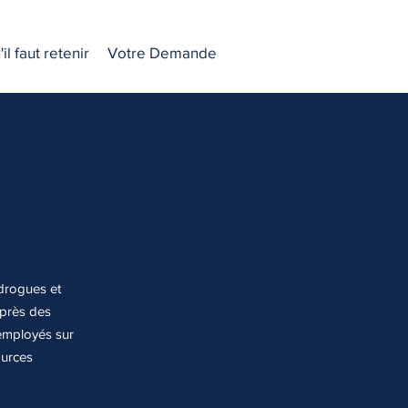
il faut retenir
Votre Demande
drogues et
uprès des
 employés sur
ources