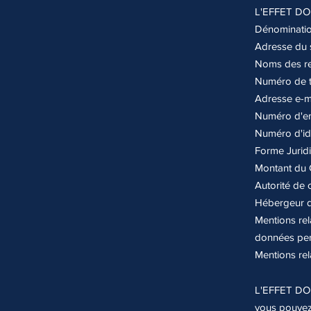
L'EFFET D
Dénominatio
Adresse du s
Noms des re
Numéro de t
Adresse e-ma
Numéro d'en
Numéro d'iden
Forme Juridi
Montant du C
Autorité de 
Hébergeur du
Mentions rela
données per
Mentions rela
L'EFFET DOM
vous pouvez